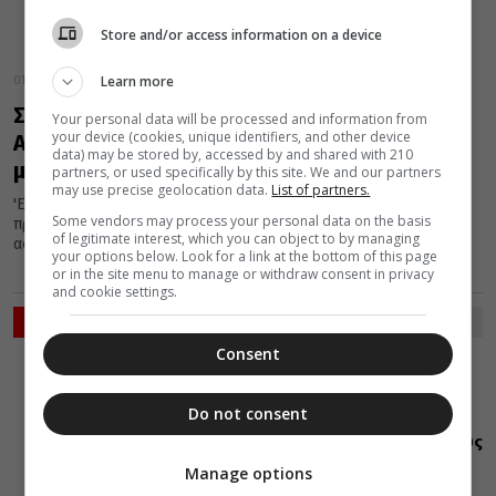
Store and/or access information on a device
Learn more
01 Νοεμβρίου 2018
Συγκλονιστικό ιατρικό θαύμα – Οι Άγιοι
Your personal data will be processed and information from
your device (cookies, unique identifiers, and other device
Ανάργυροι πραγματοποιούν την 1η
data) may be stored by, accessed by and shared with 210
μεταμόσχευση ποδιού!
partners, or used specifically by this site. We and our partners
may use precise geolocation data.
List of partners.
'Ενα συγκλονιστικό ιατρικό θαύμα έπραξαν οι Άγιοι Ανάργυροι
Some vendors may process your personal data on the basis
πριν από 1.700 χρόνια! Διαβάστε πως κατάφεραν να σώσουν ένα
of legitimate interest, which you can object to by managing
ασθενή...
your options below. Look for a link at the bottom of this page
or in the site menu to manage or withdraw consent in privacy
and cookie settings.
ΡΟΗ ΕΙΔΗΣΕΩΝ
Consent
VIDEOS
ΔΙΑΦΟΡΑ
09 Αυγούστου 2026
18:32
Do not consent
Μικτές
χορωδίες στους
Ναούς:
Manage options
καινοτομία ή