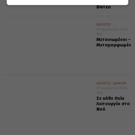
Παράδοση (;)
Βίντεο
ΔΙΑΛΟΓΟΣ
09 Αυγούστου 2026
18:31
Μετανιωμένοι –
Μεταμορφωμένο
ΔΙΑΛΟΓΟΣ
ΔΙΑΦΟΡΑ
09 Αυγούστου 2026
18:15
Σε κάθε Θεία
Λειτουργία στο
Ναό