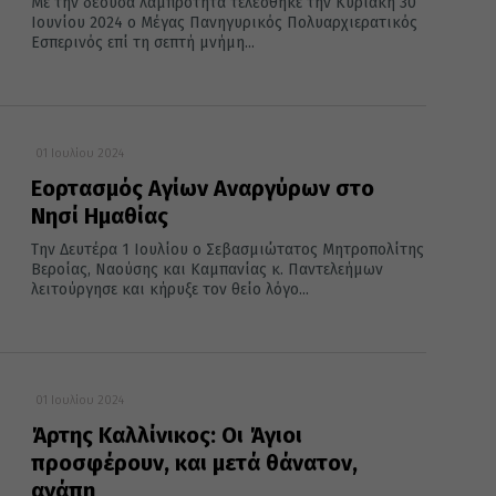
Με την δέουσα λαμπρότητα τελέσθηκε την Κυριακή 30
Ιουνίου 2024 ο Μέγας Πανηγυρικός Πολυαρχιερατικός
Εσπερινός επί τη σεπτή μνήμη...
01 Ιουλίου 2024
Εορτασμός Αγίων Αναργύρων στο
Νησί Ημαθίας
Την Δευτέρα 1 Ιουλίου o Σεβασμιώτατος Μητροπολίτης
Βεροίας, Ναούσης και Καμπανίας κ. Παντελεήμων
λειτούργησε και κήρυξε τον θείο λόγο...
01 Ιουλίου 2024
Άρτης Καλλίνικος: Οι Άγιοι
προσφέρουν, και μετά θάνατον,
αγάπη