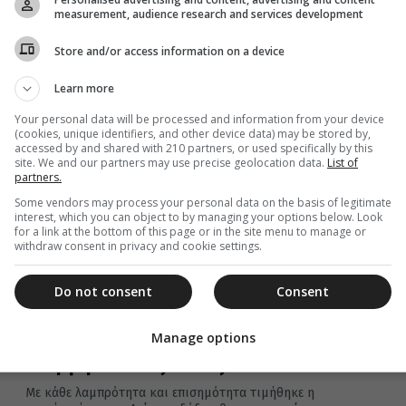
measurement, audience research and services development
Store and/or access information on a device
Learn more
03 Νοεμβρίου 2024
Your personal data will be processed and information from your device
Εορτή των Αγίων Αναργύρων στην
(cookies, unique identifiers, and other device data) may be stored by,
Κέρκυρα
accessed by and shared with 210 partners, or used specifically by this
site. We and our partners may use precise geolocation data.
List of
partners.
Ανήμερα της εορτής των Αγίων Αναργύρων, Κοσμά και
Δαμιανού, ο Σεβ. Μητροπολίτης Κερκύρας, Παξών και
Some vendors may process your personal data on the basis of legitimate
Διαποντίων Νήσων, κ. Νεκτάριος,...
interest, which you can object to by managing your options below. Look
for a link at the bottom of this page or in the site menu to manage or
withdraw consent in privacy and cookie settings.
Do not consent
Consent
02 Νοεμβρίου 2024
Manage options
Εορτή Μητροπολιτικού Ναού Αγίων
Αναργύρων Νέας Ιωνίας
Με κάθε λαμπρότητα και επισημότητα τιμήθηκε η