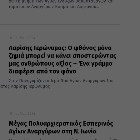
σεπτή μνήμη των Αγίων ενδόξων θαυματουργών και
ιαματικών Αναργύρων Κοσμά και Δαμιανού...
01 Ιουλίου 2024
Λαρίσης Ιερώνυμος: Ο φθόνος μόνο
ζημιά μπορεί να κάνει αποστερώντας
μας ανθρώπους αξίας – Ένα γράμμα
διαφέρει από τον φόνο
Στον Πανηγυρίζοντα Ιερό Ναό Αγίων Αναργύρων Του
ατος Λαρίσης Ιερώνυμος
01 Ιουλίου 2024
Μέγας Πολυαρχιερατικός Εσπερινός
Αγίων Αναργύρων στη Ν. Ιωνία