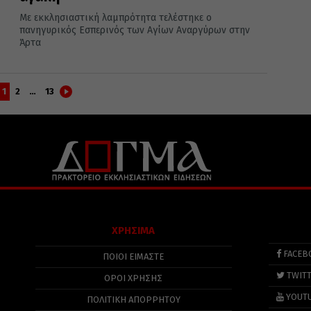
Με εκκλησιαστική λαμπρότητα τελέστηκε ο
πανηγυρικός Εσπερινός των Αγίων Αναργύρων στην
Άρτα
1
2
…
13
ΧΡΗΣΙΜΑ
FACEB
ΠΟΙΟΙ ΕΙΜΑΣΤΕ
TWIT
ΟΡΟΙ ΧΡΗΣΗΣ
YOUT
ΠΟΛΙΤΙΚΉ ΑΠΟΡΡΉΤΟΥ