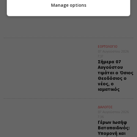
Η καταφατική
Manage options
αρχή της
μετανοίας
ΕΟΡΤΟΛΟΓΙΟ
07 Αυγούστου 2026
7:37
Σήμερα 07
Αυγούστου
τιμάται ο Όσιος
Θεοδόσιος ο
νέος, ο
ιαματικός
ΔΙΑΛΟΓΟΣ
07 Αυγούστου 2026
7:36
Γέρων Ιωσήφ
Βατοπαιδινός:
Υπομονή και