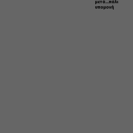
μετά…πάλι
υπομονή