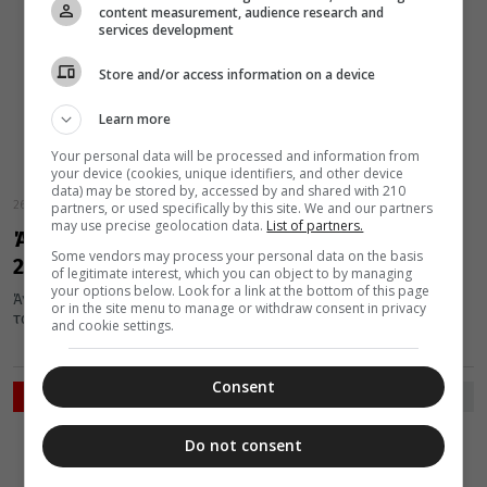
content measurement, audience research and
services development
Store and/or access information on a device
Learn more
Your personal data will be processed and information from
your device (cookies, unique identifiers, and other device
data) may be stored by, accessed by and shared with 210
26 Αυγούστου 2018
partners, or used specifically by this site. We and our partners
may use precise geolocation data.
List of partners.
Άγιοι Ανδριανός και Ναταλία: Εορτάζουν στις
Some vendors may process your personal data on the basis
26 Αυγούστου
of legitimate interest, which you can object to by managing
your options below. Look for a link at the bottom of this page
Άγιοι Ανδριανός και Ναταλία. Η αγία μας Εκκλησία τιμά σήμερα
or in the site menu to manage or withdraw consent in privacy
τους ομοζύγους Αγίους Ανδριανό και Ναταλία, που κατάγονταν...
and cookie settings.
Consent
ΡΟΗ ΕΙΔΗΣΕΩΝ
ΔΙΑΛΟΓΟΣ
Do not consent
07 Αυγούστου 2026
7:38