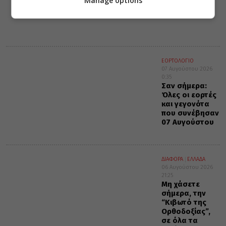
Manage options
αθωνική γη
ΕΟΡΤΟΛΟΓΙΟ
07 Αυγούστου 2026
0:35
Σαν σήμερα:
Όλες οι εορτές
και γεγονότα
που συνέβησαν
07 Αυγούστου
ΔΙΑΦΟΡΑ
ΕΛΛΑΔΑ
06 Αυγούστου 2026
21:25
Μη χάσετε
σήμερα, την
“Κιβωτό της
Ορθοδοξίας”,
σε όλα τα