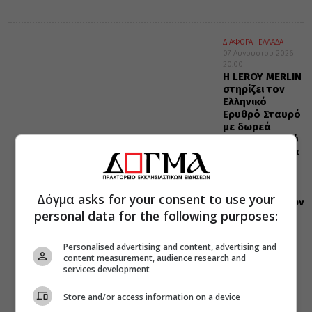
ΔΙΑΦΟΡΑ
ΕΛΛΑΔΑ
07 Αυγούστου 2026
20:00
Η LEROY MERLIN
στηρίζει τον
Ελληνικό
Ερυθρό Σταυρό
με δωρεά
επιχειρησιακού
εξοπλισμού για
την
αντιμετώπιση
των
Δόγμα asks for your consent to use your
καταστροφικών
personal data for the following purposes:
πυρκαγιών
Personalised advertising and content, advertising and
content measurement, audience research and
services development
Store and/or access information on a device