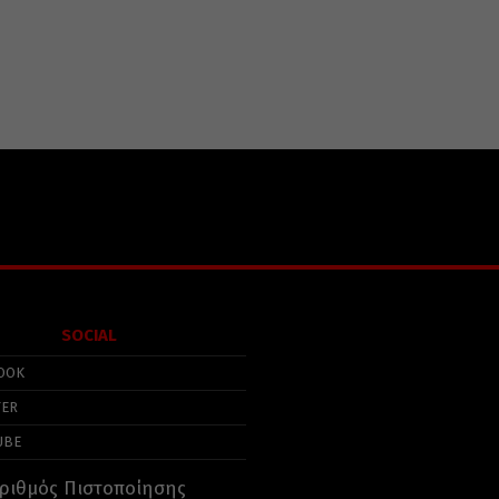
SOCIAL
OOK
TER
UBE
ριθμός Πιστοποίησης