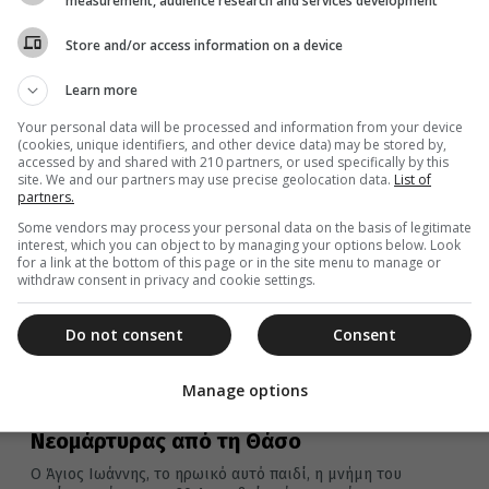
measurement, audience research and services development
Store and/or access information on a device
Learn more
24 Φεβρουαρίου 2025
Άγιος Ιωάννης Πρόδρομος: Σήμερα 24
Your personal data will be processed and information from your device
(cookies, unique identifiers, and other device data) may be stored by,
Φεβρουαρίου τιμάται η Μνήμη της Α’
accessed by and shared with 210 partners, or used specifically by this
site. We and our partners may use precise geolocation data.
List of
και Β’ ευρέσεως της Κεφαλής Του
partners.
Η Εκκλησία τιμά σήμερα 24 Φεβρουαρίου την Α’ και Β’
Some vendors may process your personal data on the basis of legitimate
Εύρεση της Τιμίας κεφαλής του Αγίου Ιωάννη του
interest, which you can object to by managing your options below. Look
Προδρόμου,...
for a link at the bottom of this page or in the site menu to manage or
withdraw consent in privacy and cookie settings.
Do not consent
Consent
20 Δεκεμβρίου 2024
Σήμερα 20 Δεκεμβρίου εορτάζει ο
Manage options
Άγιος Ιωάννης: Ο ράφτης
Νεομάρτυρας από τη Θάσο
Ο Άγιος Ιωάννης, το ηρωικό αυτό παιδί, η μνήμη του