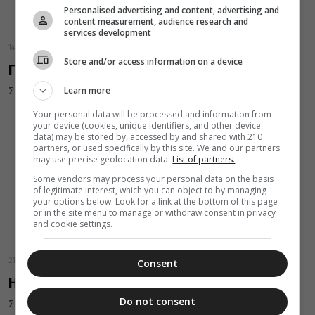
Personalised advertising and content, advertising and
content measurement, audience research and
services development
14 Αυγούστου 2025
Store and/or access information on a device
Γεροντικό: Η αφοσίωση στο Θεό
Learn more
Στην Κιβωτό της Ορθοδοξίας
Your personal data will be processed and information from
your device (cookies, unique identifiers, and other device
data) may be stored by, accessed by and shared with 210
partners, or used specifically by this site. We and our partners
may use precise geolocation data.
List of partners.
Some vendors may process your personal data on the basis
of legitimate interest, which you can object to by managing
your options below. Look for a link at the bottom of this page
or in the site menu to manage or withdraw consent in privacy
and cookie settings.
21 Ιουλίου 2025
Consent
Η τέλεια αγάπη
Do not consent
Στην Κιβωτό της Ορθοδοξίας