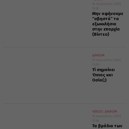
10 Αυγούστου 2026
13:10
Μην αφήνουμε
“σβηστά” τα
εξωκκλήσια
στην επαρχία
(Βίντεο)
ΔΙΑΦΟΡΑ
10 Αυγούστου 2026
13:09
Τί σημαίνει
Όσιος και
Οσία(;)
VIDEOS
ΔΙΑΦΟΡΑ
10 Αυγούστου 2026
12:38
Τα βράδια των