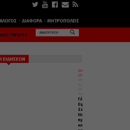
ΙΑΛΟΓΟΣ
ΔΙΑΦΟΡΑ
ΜΗΤΡΟΠΟΛΕΙΣ
ΚΕΣ ΣΥΝΤΑΓΕΣ
Η ΕΙΔΗΣΕΩΝ
ΔΙΑΛΟΓΟΣ
ΕΛΛΑΔΑ
09
Αυγούστου
2026
14:05
Γέρων
Εφραίμ
Σεραγιώτης:
Ησύχαζε
πρώτα
και