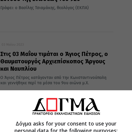
Γράφει: ο Βασίλης Τσιαμάκης, θεολόγος (ΕΚΠΑ)
03 Μαΐου 2023
Στις 03 Μαΐου τιμάται ο Άγιος Πέτρος, ο
Θαυματουργός Αρχιεπίσκοπος Άργους
και Ναυπλίου
Ο Άγιος Πέτρος κατάγονταν από την Κωνσταντινούπολη
και γεννήθηκε περί τα μέσα του 9ου αιώνα μ.Χ.
03 Μαΐου 2022
Δόγμα asks for your consent to use your
Σήμερα 03 Μαΐου εορτάζει ο Άγιος
personal data for the following purposes:
Πέτρος: Ο Θαυματουργός Αρχιεπίσκοπος