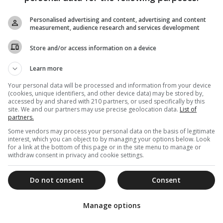
Άργους και Ναυπλίου
Personalised advertising and content, advertising and content
Ο Άγιος Πέτρος κατάγονταν από την Κωνσταντινούπολη
measurement, audience research and services development
και γεννήθηκε περί τα μέσα του 9ου αιώνα μ.Χ.
Store and/or access information on a device
Learn more
Your personal data will be processed and information from your device
18 Μαΐου 2021
(cookies, unique identifiers, and other device data) may be stored by,
accessed by and shared with 210 partners, or used specifically by this
Άγιοι Μάρτυρες Πέτρος, Διονύσιος,
site. We and our partners may use precise geolocation data.
List of
Ανδρέας, Παύλος, Χριστίνα, Ηράκλειος,
partners.
Παυλίνος και Βενέδιμος
Some vendors may process your personal data on the basis of legitimate
interest, which you can object to by managing your options below. Look
Τιμώνται σήμερα, 18 Μαΐου, από την Εκκλησία οι Άγιοι
for a link at the bottom of this page or in the site menu to manage or
Μάρτυρες Πέτρος, Διονύσιος, Ανδρέας, Παύλος, Χριστίνα,
withdraw consent in privacy and cookie settings.
Ηράκλειος, Παυλίνος και Βενέδιμος.
Do not consent
Consent
Manage options
24 Νοεμβρίου 2019
Άγιος Πέτρος: Ο Ιερομάρτυρας