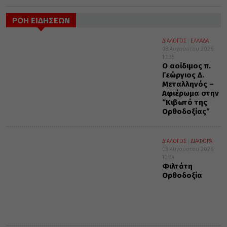
ΡΟΗ ΕΙΔΗΣΕΩΝ
ΔΙΑΛΟΓΟΣ
ΕΛΛΑΔΑ
08 Αυγούστου 2026
10:35
Ο αοίδιμος π.
Γεώργιος Δ.
Μεταλληνός –
Αφιέρωμα στην
“Κιβωτό της
Ορθοδοξίας”
ΔΙΑΛΟΓΟΣ
ΔΙΑΦΟΡΑ
08 Αυγούστου 2026
10:34
Φιλτάτη
Ορθοδοξία