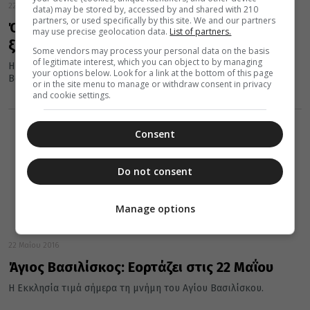
22 Μαΐου 2017
data) may be stored by, accessed by and shared with 210
partners, or used specifically by this site. We and our partners
Όταν ο Άγιος Βασιλίσκος γέμισε φύλλα τον
may use precise geolocation data.
List of partners.
ξερό πλάτανο
Some vendors may process your personal data on the basis
of legitimate interest, which you can object to by managing
Η Εκκλησία τιμά σήμερα, 22 Μαΐου, τη μνήμη του Αγίου
your options below. Look for a link at the bottom of this page
Βασιλίσκου.
or in the site menu to manage or withdraw consent in privacy
and cookie settings.
Consent
Do not consent
Manage options
22 Μαΐου 2016
Άγιος Βασιλίσκος: Εορτάζει στις 22 Μαΐου
Η Εκκλησία τιμά σήμερα τη μνήμη του Αγίου Βασιλίσκου.