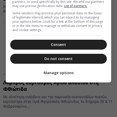
partners, or used specifically by this site. We and our partners
may use precise geolocation data.
List of partners.
Η Εκκλησία τιμά στις 11 Φεβρουαρίου τη μνήμη του Αγίου
Βλασίου του Επισκόπου Σεβαστείας.
Some vendors may process your personal data on the basis
of legitimate interest, which you can object to by managing
your options below. Look for a link at the bottom of this page
or in the site menu to manage or withdraw consent in privacy
and cookie settings.
Consent
Do not consent
Manage options
12 Φεβρουαρίου 2020
Λαμπρός εορτασμός Αγίου Βλασίου στη
Φθιώτιδα
Με ιδιαίτερη ευλάβεια και την παρουσία εκατοντάδων πιστών
εορτάστηκε στην Ιερά Μητρόπολη Φθιώτιδος το διήμερο 10 & 11
Φεβρουαρίου,...