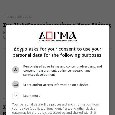
11 Φεβρουαρίου 2022
Στις 11 Φεβρουαρίου τιμάται ο Άγιος Βλάσιος
Η Εκκλησία τιμά στις 11 Φεβρουαρίου τη μνήμη του Αγίου
Βλασίου του Επισκόπου Σεβαστείας.
Δόγμα asks for your consent to use your
personal data for the following purposes:
Personalised advertising and content, advertising and
content measurement, audience research and
services development
Store and/or access information on a device
Learn more
11 Φεβρουαρίου 2021
Your personal data will be processed and information from
Σήμερα 11 Φεβρουαρίου εορτάζει ο Άγιος
your device (cookies, unique identifiers, and other device
data) may be stored by, accessed by and shared with 210
Βλάσιος