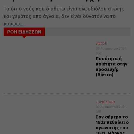
Τo ότι ο νούς που διαθέτω είναι ολωσδιόλου ατελής
και γεμάτος από άγνοια, δεν είναι δυνατόν να το
κρύψω....
ΡΟΗ ΕΙΔΗΣΕΩΝ
VIDEOS
09 Αυγούστου 2026
0:42
Ποσότητα ή
ποιότητα στην
προσευχή;
(Βίντεο)
ΕΟΡΤΟΛΟΓΙΟ
09 Αυγούστου 2026
0:41
Σαν σήμερα το
1823 πεθαίνει ο
αγωνιστής του
1821, Μάρκος