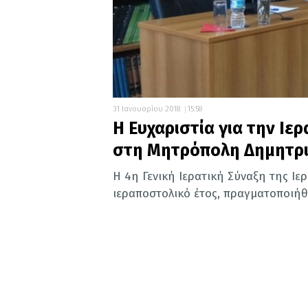
31 Ιανουαρίου 2018
15:58
Η Ευχαριστία για την Ιε
στη Μητρόπολη Δημητρ
Η 4η Γενική Ιερατική Σύναξη της Ιε
ιεραποστολικό έτος, πραγματοποιήθ