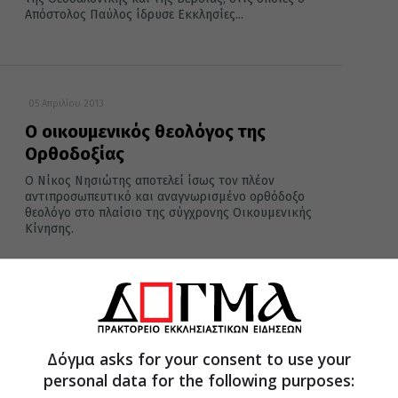
Απόστολος Παύλος ίδρυσε Εκκλησίες...
05 Απριλίου 2013
Ο οικουμενικός θεολόγος της
Ορθοδοξίας
Ο Νίκος Νησιώτης αποτελεί ίσως τον πλέον
αντιπροσωπευτικό και αναγνωρισμένο ορθόδοξο
θεολόγο στο πλαίσιο της σύγχρονης Οικουμενικής
Κίνησης.
Δόγμα asks for your consent to use your
personal data for the following purposes: