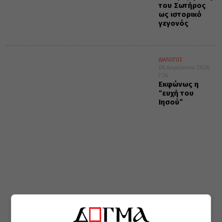
του Σωτήρος
ως ιστορικό
γεγονός
ΔΙΑΛΟΓΟΣ
06 Αυγούστου 2026
7:36
Εκφώνως η
“ευχή του
Ιησού”