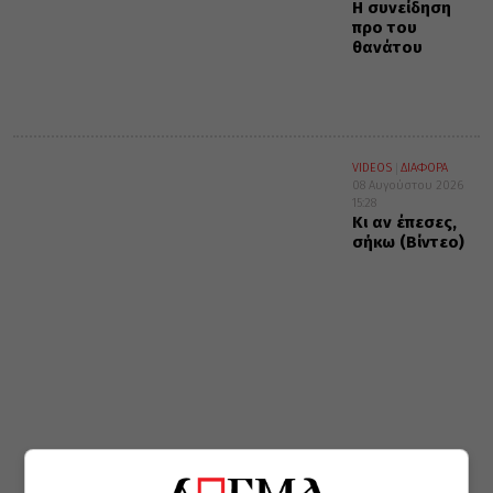
Η συνείδηση
προ του
θανάτου
VIDEOS
ΔΙΑΦΟΡΑ
08 Αυγούστου 2026
15:28
Κι αν έπεσες,
σήκω (Βίντεο)