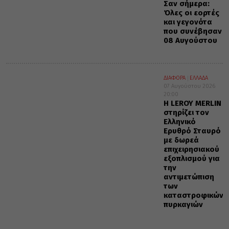
Σαν σήμερα:
Όλες οι εορτές
και γεγονότα
που συνέβησαν
08 Αυγούστου
ΔΙΑΦΟΡΑ
ΕΛΛΑΔΑ
07 Αυγούστου 2026
20:00
Η LEROY MERLIN
στηρίζει τον
Ελληνικό
Ερυθρό Σταυρό
με δωρεά
επιχειρησιακού
εξοπλισμού για
την
αντιμετώπιση
των
καταστροφικών
πυρκαγιών