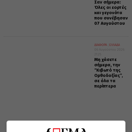
Σαν σήμερα:
Όλες οι εορτές
και γεγονότα
που συνέβησαν
07 Αυγούστου
ΔΙΑΦΟΡΑ
ΕΛΛΑΔΑ
06 Αυγούστου 2026
21:25
Μη χάσετε
σήμερα, την
“Κιβωτό της
Ορθοδοξίας”,
σε όλα τα
περίπτερα