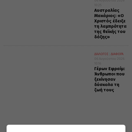
06 Αυγούστου 2026
10:25
Αυστραλίας
Μακάριος: «Ο
Χριστός έδειξε
τη λαμπρότητα
της θεϊκής του
δόξης»
ΔΙΑΛΟΓΟΣ
ΔΙΑΦΟΡΑ
06 Αυγούστου 2026
10:16
Γέρων Εφραίμ:
Άνθρωποι που
ξεκίνησαν
δύσκολα τη
ζωή τους