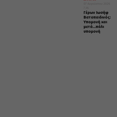
07 Αυγούστου 2026
7:36
Γέρων Ιωσήφ
Βατοπαιδινός:
Υπομονή και
μετά…πάλι
υπομονή