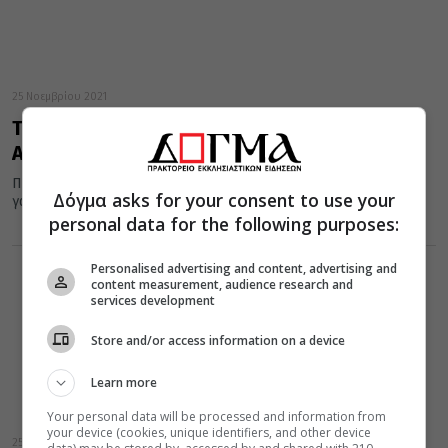
25 Νοεμβρίου 2021
Τί συνέβη όταν η Παναγία εμφανίστηκε στην
Αγία Αικατερίνη
Πλούσιοι άρχοντες της συγκλήτου ζητούσαν εκείνη την εποχή σε
Δόγμα asks for your consent to use your
γάμο την ξακουστή για το κάλλος και τη σοφία της...
personal data for the following purposes:
Personalised advertising and content, advertising and
content measurement, audience research and
services development
Store and/or access information on a device
Learn more
Your personal data will be processed and information from
your device (cookies, unique identifiers, and other device
25 Νοεμβρίου 2020