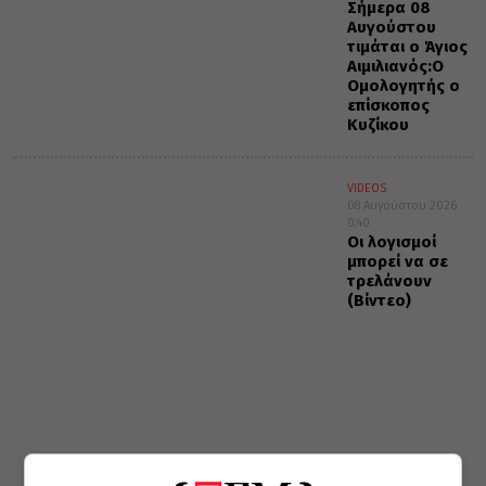
Σήμερα 08
Αυγούστου
τιμάται ο Άγιος
Αιμιλιανός:Ο
Ομολογητής ο
επίσκοπος
Κυζίκου
VIDEOS
08 Αυγούστου 2026
0:40
Οι λογισμοί
μπορεί να σε
τρελάνουν
(Βίντεο)