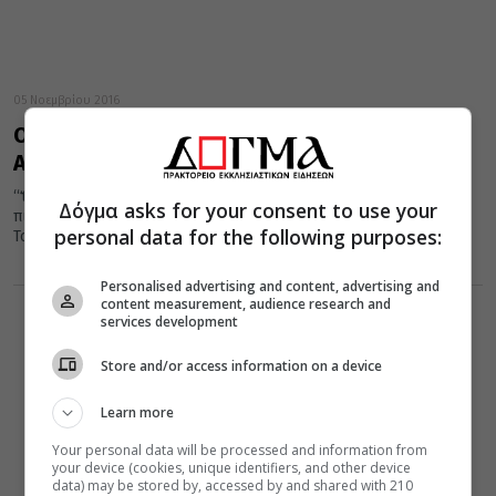
05 Νοεμβρίου 2016
Ο άθεος πιστεύει στα πάντα, εκτός από την
Αλήθεια
“Ὅταν κάποιος παύσει νὰ πιστεύει στὸ Θεὸ, δὲν σημαίνει ὅτι δὲν
Δόγμα asks for your consent to use your
πιστεύει, ἀλλὰ ὅτι πιστεύει σὲ ὁτιδήποτε...”. (Γ.
personal data for the following purposes:
Τσέστερσον) Άραγε...
Personalised advertising and content, advertising and
content measurement, audience research and
services development
Store and/or access information on a device
Learn more
Your personal data will be processed and information from
your device (cookies, unique identifiers, and other device
data) may be stored by, accessed by and shared with 210