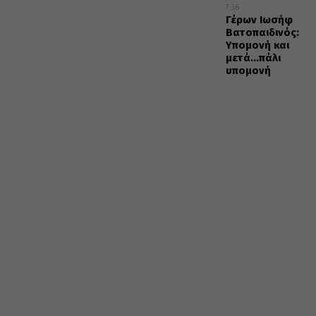
7:36
Γέρων Ιωσήφ
Βατοπαιδινός:
Υπομονή και
μετά…πάλι
υπομονή