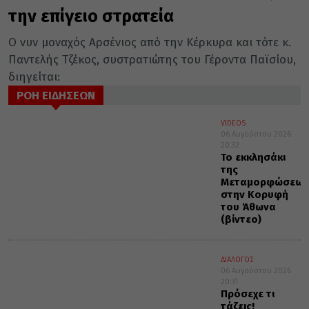
την επίγειο στρατεία
Ο νυν μοναχός Αρσένιος από την Κέρκυρα και τότε κ.
Παντελής Τζέκος, συστρατιώτης του Γέροντα Παϊσίου,
διηγείται:
ΡΟΗ ΕΙΔΗΣΕΩΝ
VIDEOS
06 Αυγούστου 2026
20:32
Το εκκλησάκι
της
Μεταμορφώσεως
στην Κορυφή
του Άθωνα
(βίντεο)
ΔΙΑΛΟΓΟΣ
06 Αυγούστου 2026
20:31
Πρόσεχε τι
τάζεις!