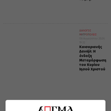
ΔΙΑΛΟΓΟΣ
ΜΗΤΡΟΠΟΛΕΙΣ
06 Αυγούστου 2026
19:32
Καισαριανής
Δανιήλ: Η
ένδοξη
Μεταμόρφωση
του Κυρίου
Ιησού Χριστού