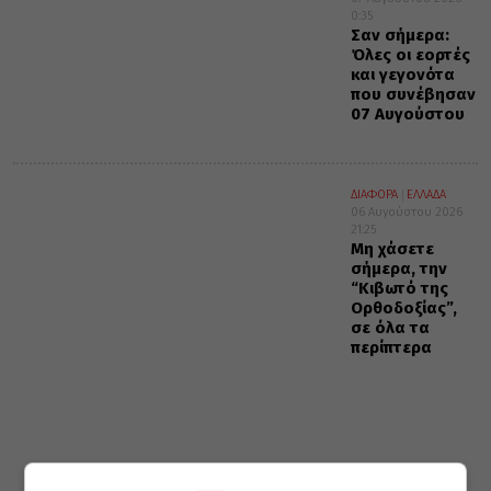
0:35
Σαν σήμερα:
Όλες οι εορτές
και γεγονότα
που συνέβησαν
07 Αυγούστου
ΔΙΑΦΟΡΑ
ΕΛΛΑΔΑ
06 Αυγούστου 2026
21:25
Μη χάσετε
σήμερα, την
“Κιβωτό της
Ορθοδοξίας”,
σε όλα τα
περίπτερα