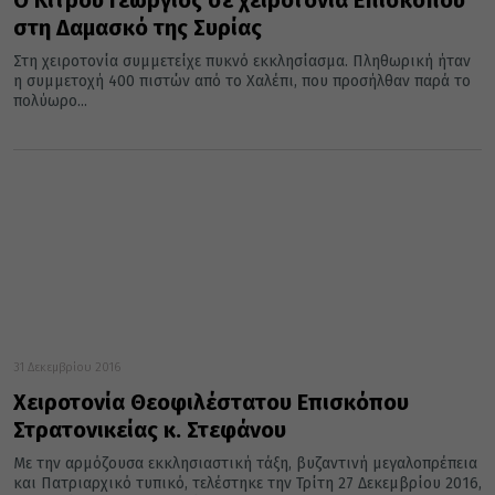
Ο Κίτρου Γεώργιος σε χειροτονία Επισκόπου
στη Δαμασκό της Συρίας
Στη χειροτονία συμμετείχε πυκνό εκκλησίασμα. Πληθωρική ήταν
η συμμετοχή 400 πιστών από το Χαλέπι, που προσήλθαν παρά το
πολύωρο...
31 Δεκεμβρίου 2016
Χειροτονία Θεοφιλέστατου Επισκόπου
Στρατονικείας κ. Στεφάνου
Με την αρμόζουσα εκκλησιαστική τάξη, βυζαντινή μεγαλοπρέπεια
και Πατριαρχικό τυπικό, τελέστηκε την Τρίτη 27 Δεκεμβρίου 2016,