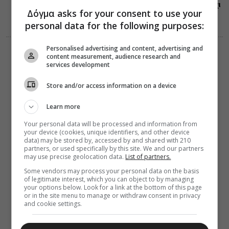
Ευαγγελίου, όχι
Δόγμα asks for your consent to use your
το γράμμα
personal data for the following purposes:
Personalised advertising and content, advertising and
ΔΙΑΛΟΓΟΣ
content measurement, audience research and
07 Αυγούστου 2026
services development
17:17
Ποιότητα και
Store and/or access information on a device
ενέργεια της
προσευχής
Learn more
Your personal data will be processed and information from
your device (cookies, unique identifiers, and other device
data) may be stored by, accessed by and shared with 210
partners, or used specifically by this site. We and our partners
may use precise geolocation data.
List of partners.
Some vendors may process your personal data on the basis
of legitimate interest, which you can object to by managing
your options below. Look for a link at the bottom of this page
or in the site menu to manage or withdraw consent in privacy
and cookie settings.