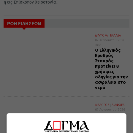
η εις Επίσκοπον Χειροτονία...
ΡΟΗ ΕΙΔΗΣΕΩΝ
ΔΙΑΦΟΡΑ
ΕΛΛΑΔΑ
07 Αυγούστου 2026
18:45
Ο Ελληνικός
Ερυθρός
Σταυρός
προτείνει 8
χρήσιμες
οδηγίες για την
ασφάλεια στο
νερό
ΔΙΑΛΟΓΟΣ
ΔΙΑΦΟΡΑ
07 Αυγούστου 2026
17:18
Να
καταλάβουμε
το πνεύμα του