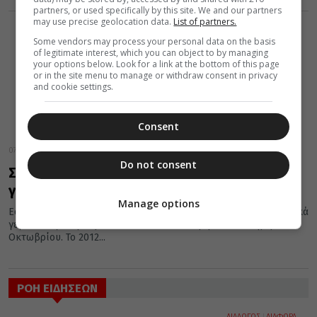
partners, or used specifically by this site. We and our partners
may use precise geolocation data.
List of partners.
Some vendors may process your personal data on the basis
of legitimate interest, which you can object to by managing
your options below. Look for a link at the bottom of this page
or in the site menu to manage or withdraw consent in privacy
and cookie settings.
Consent
07 Οκτωβρίου 2016
Do not consent
Σαν σήμερα 07 Οκτωβρίου: Εορτές και
γεγονότα
Manage options
Εορτές της Ορθοδοξίας, σημαντικά ιστορικά, πολιτικά, κοινωνικά
γεγονότα, γεννήσεις και θάνατοι που συνέβησαν σαν σήμερα 07
Οκτωβρίου. Το 2012...
ΡΟΗ ΕΙΔΗΣΕΩΝ
ΔΙΑΛΟΓΟΣ
ΔΙΑΦΟΡΑ