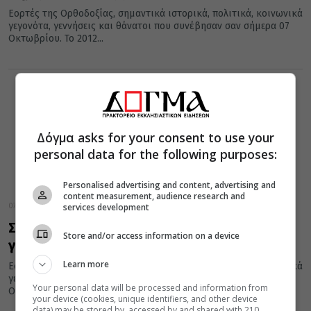
Εορτές της Ορθοδοξίας, σημαντικά ιστορικά, πολιτικά, κοινωνικά
γεγονότα, γεννήσεις και θάνατοι που συνέβησαν σαν σήμερα 07
Οκτωβρίου. Το 2012...
Δόγμα asks for your consent to use your
personal data for the following purposes:
Personalised advertising and content, advertising and
content measurement, audience research and
services development
07 Οκτωβρίου 2017
Σαν σήμερα 07 Οκτωβρίου, εορτές και
Store and/or access information on a device
γεγονότα
Learn more
Εορτές της Ορθοδοξίας, σημαντικά ιστορικά, πολιτικά, κοινωνικά
γεγονότα, γεννήσεις και θάνατοι που συνέβησαν σαν σήμερα 07
Your personal data will be processed and information from
Οκτωβρίου. Το 2012...
your device (cookies, unique identifiers, and other device
data) may be stored by, accessed by and shared with 210