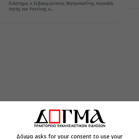
διάστημα, ο Σεβασμιώτατος Μητροπολίτης Λαγκαδά,
Λητής και Ρεντίνης κ....
Δόγμα asks for your consent to use your