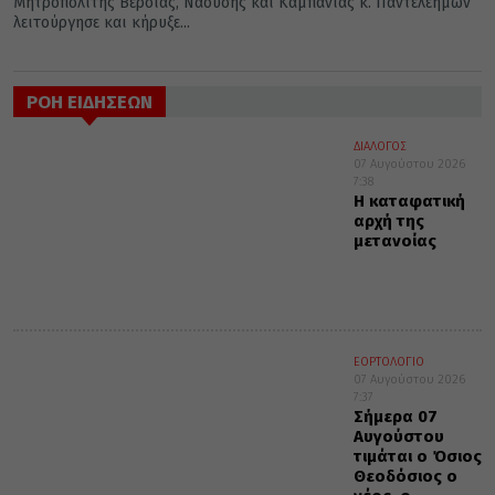
Μητροπολίτης Βεροίας, Ναούσης και Καμπανίας κ. Παντελεήμων
λειτούργησε και κήρυξε...
ΡΟΗ ΕΙΔΗΣΕΩΝ
ΔΙΑΛΟΓΟΣ
07 Αυγούστου 2026
7:38
Η καταφατική
αρχή της
μετανοίας
ΕΟΡΤΟΛΟΓΙΟ
07 Αυγούστου 2026
7:37
Σήμερα 07
Αυγούστου
τιμάται ο Όσιος
Θεοδόσιος ο