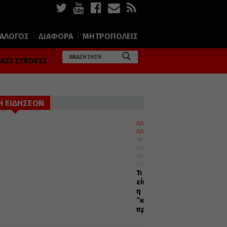
ΙΑΛΟΓΟΣ
ΔΙΑΦΟΡΑ
ΜΗΤΡΟΠΟΛΕΙΣ
ΚΕΣ ΣΥΝΤΑΓΕΣ
Η ΕΙΔΗΣΕΩΝ
ΔΙΑΛΟΓΟΣ
ΔΙΑΦΟΡΑ
08
Αυγούστου
2026
7:32
Τι
είναι
η
“καρδιακή”
προσευχή