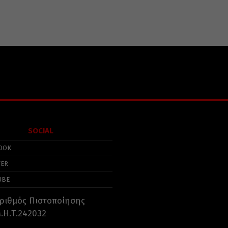
SOCIAL
OOK
TER
UBE
ριθμός Πιστοποίησης
.Η.Τ.242032