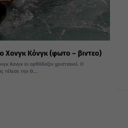
 Χονγκ Κόνγκ (φωτο – βιντεο)
νγκ Κονγκ οι ορθόδοξοι χριστιανοί. Ο
 τέλεσε την Θ....