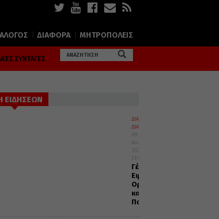
ΙΑΛΟΓΟΣ
ΔΙΑΦΟΡΑ
ΜΗΤΡΟΠΟΛΕΙΣ
ΚΕΣ ΣΥΝΤΑΓΕΣ
Η ΕΙΔΗΣΕΩΝ
ΔΙΑΛΟΓΟΣ
ΔΙΑΦΟΡΑ
09
Αυγούστου
2026
13:40
Γέρων
Εφραίμ:
Ορθοδοξία
και
Παπισμός