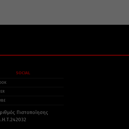
SOCIAL
OOK
TER
UBE
ριθμός Πιστοποίησης
.Η.Τ.242032