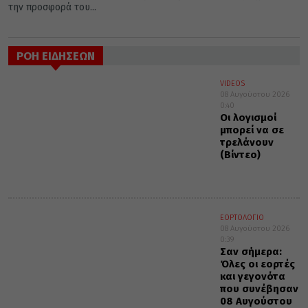
την προσφορά του...
ΡΟΗ ΕΙΔΗΣΕΩΝ
VIDEOS
08 Αυγούστου 2026
0:40
Οι λογισμοί
μπορεί να σε
τρελάνουν
(Βίντεο)
ΕΟΡΤΟΛΟΓΙΟ
08 Αυγούστου 2026
0:39
Σαν σήμερα:
Όλες οι εορτές
και γεγονότα
που συνέβησαν
08 Αυγούστου