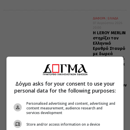
ΔΙΑΦΟΡΑ
ΕΛΛΑΔΑ
07 Αυγούστου 2026
20:00
Η LEROY MERLIN
στηρίζει τον
Ελληνικό
Ερυθρό Σταυρό
με δωρεά
επιχειρησιακού
εξοπλισμού για
την
αντιμετώπιση
των
Δόγμα asks for your consent to use your
καταστροφικών
personal data for the following purposes:
πυρκαγιών
Personalised advertising and content, advertising and
content measurement, audience research and
services development
Store and/or access information on a device