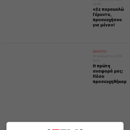
20:09
«Σε παρακαλώ
Γέροντα,
προσευχήσου
για μένα»!
ΔΙΑΛΟΓΟΣ
10 Αυγούστου 2026
19:22
Η πρώτη
αναφορά μας:
Πόσο
προσευχηθήκαμε