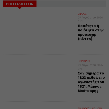
ΡΟΗ ΕΙΔΗΣΕΩΝ
VIDEOS
09 Αυγούστου 2026
0:42
Ποσότητα ή
ποιότητα στην
προσευχή;
(Βίντεο)
ΕΟΡΤΟΛΟΓΙΟ
09 Αυγούστου 2026
0:41
Σαν σήμερα το
1823 πεθαίνει ο
αγωνιστής του
1821, Μάρκος
Μπότσαρης
ΔΙΑΛΟΓΟΣ
ΔΙΑΦΟΡΑ