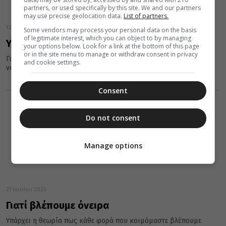
partners, or used specifically by this site. We and our partners
may use precise geolocation data.
List of partners.
13 Ιουλίου 2025
Some vendors may process your personal data on the basis
of legitimate interest, which you can object to by managing
Υπάρχουν «ταρίφες» στα Ιερά Μυστήρια
your options below. Look for a link at the bottom of this page
or in the site menu to manage or withdraw consent in privacy
Για τα μυστήρια του γάμου και της βάπτισης προσφέρονται στο
and cookie settings.
ναό κάποια χρήματα που ονομάζονται «φιλότιμα».
Consent
Do not consent
Manage options
21 Ιουνίου 2025
Γιατί βλέπουμε όνειρα
Υπάρχει η θεωρία πως κάθε φορά που κοιμόμαστε βλέπουμε