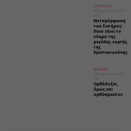
ΕΟΡΤΟΛΟΓΙΟ
06 Αυγούστου 2026
9:35
Μεταμόρφωση
του Σωτήρος:
Ποιο είναι το
νόημα της
μεγάλης εορτής
της
Χριστιανοσύνης
ΔΙΑΛΟΓΟΣ
06 Αυγούστου 2026
9:12
Ορθόδοξοι,
όμως και
ορθόπρακτοι;