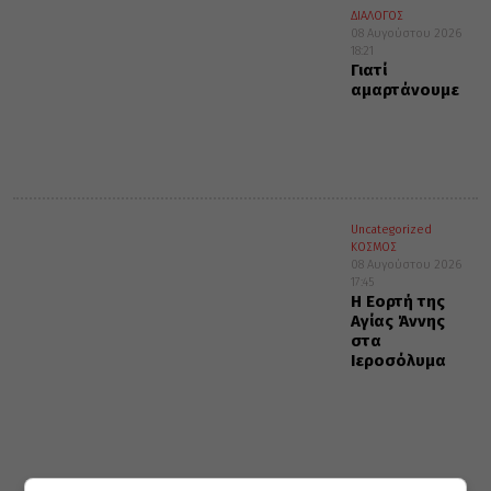
ΔΙΑΛΟΓΟΣ
08 Αυγούστου 2026
18:21
Γιατί
αμαρτάνουμε
Uncategorized
ΚΟΣΜΟΣ
08 Αυγούστου 2026
17:45
Η Εορτή της
Αγίας Άννης
στα
Ιεροσόλυμα