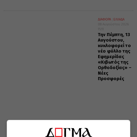
ΔΙΑΦΟΡΑ
ΕΛΛΑΔΑ
08 Αυγούστου 2026
15:11
Την Πέμπτη, 13
Αυγούστου,
κυκλοφορεί το
νέο φύλλο της
Εφημερίδας
«Κιβωτός της
Ορθοδοξίας» –
Νέες
Προσφορές