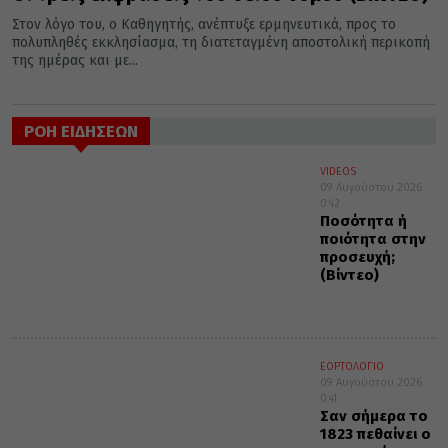
Στον λόγο του, ο Καθηγητής, ανέπτυξε ερμηνευτικά, προς το
πολυπληθές εκκλησίασμα, τη διατεταγμένη αποστολική περικοπή
της ημέρας και με...
ΡΟΗ ΕΙΔΗΣΕΩΝ
VIDEOS
09 Αυγούστου 2026
0:42
Ποσότητα ή
ποιότητα στην
προσευχή;
(Βίντεο)
ΕΟΡΤΟΛΟΓΙΟ
09 Αυγούστου 2026
0:41
Σαν σήμερα το
1823 πεθαίνει ο