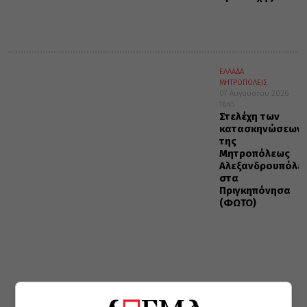
ΕΛΛΑΔΑ
ΜΗΤΡΟΠΟΛΕΙΣ
07 Αυγούστου 2026
16:45
Στελέχη των
κατασκηνώσεων
της
Μητροπόλεως
Αλεξανδρουπόλε
στα
Πριγκηπόνησα
(ΦΩΤΟ)