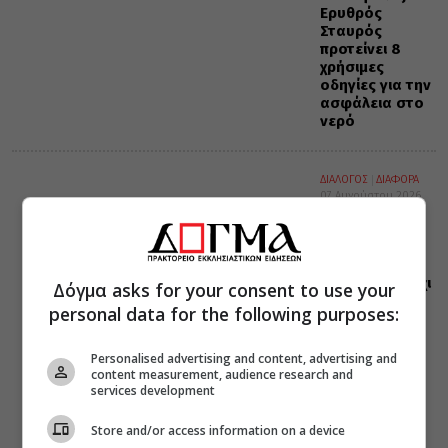
Ερυθρός
Σταυρός
προτείνει 8
χρήσιμες
οδηγίες για την
ασφάλεια στο
νερό
ΔΙΑΛΟΓΟΣ
ΔΙΑΦΟΡΑ
07 Αυγούστου 2026
17:18
Να
καταλάβουμε
το πνεύμα του
Ευαγγελίου, όχι
Δόγμα asks for your consent to use your
το γράμμα
personal data for the following purposes:
Personalised advertising and content, advertising and
content measurement, audience research and
services development
Store and/or access information on a device