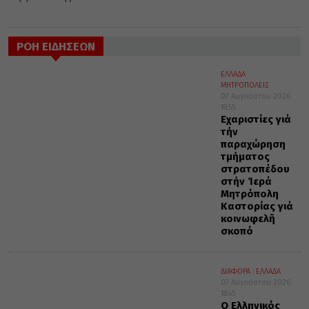
ΡΟΗ ΕΙΔΗΣΕΩΝ
ΕΛΛΑΔΑ
ΜΗΤΡΟΠΟΛΕΙΣ
07 Αυγούστου 2026
18:55
Εὐχαριστίες γιά
τήν
παραχώρηση
τμήματος
στρατοπέδου
στήν Ἱερά
Μητρόπολη
Καστορίας γιά
κοινωφελῆ
σκοπό
ΔΙΑΦΟΡΑ
ΕΛΛΑΔΑ
07 Αυγούστου 2026
18:45
Ο Ελληνικός