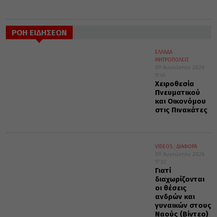
ΡΟΗ ΕΙΔΗΣΕΩΝ
ΕΛΛΑΔΑ
ΜΗΤΡΟΠΟΛΕΙΣ
09 Αυγούστου 2026
17:45
Χειροθεσία
Πνευματικού
και Οικονόμου
στις Πινακάτες
VIDEOS
ΔΙΑΦΟΡΑ
09 Αυγούστου 2026
17:32
Γιατί
διαχωρίζονται
οι θέσεις
ανδρών και
γυναικών στους
Ναούς (Βίντεο)