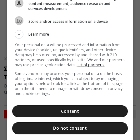
content measurement, audience research and
services development
Store and/or access information on a device
Learn more
Your personal data will be processed and information from
your device (cookies, unique identifiers, and other device
data) may be stored by, accessed by and shared with 210
09 Νοεμβρίου 2018
partners, or used specifically by this site. We and our partners
may use precise geolocation data.
List of partners.
Συνταρακτικό – Πιστοί ακούν χτύπο στον
Some vendors may process your personal data on the basis
τάφο του Αγίου Νεκταρίου
of legitimate interest, which you can object to by managing
your options below. Look for a link at the bottom of this page
Ο Άγιος Νεκτάριος άφησε την τελευταία του πνοή πριν από 98
or in the site menu to manage or withdraw consent in privacy
χρόνια, στις 09 Νοεμβρίου του 1920. Μεγάλο μυστήριο...
and cookie settings.
Consent
ΡΟΗ ΕΙΔΗΣΕΩΝ
ΔΙΑΛΟΓΟΣ
Do not consent
07 Αυγούστου 2026
7:38