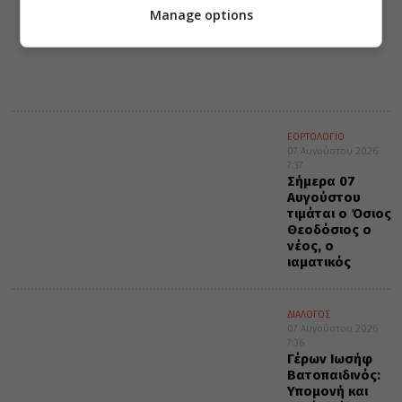
Η καταφατική
Manage options
αρχή της
μετανοίας
ΕΟΡΤΟΛΟΓΙΟ
07 Αυγούστου 2026
7:37
Σήμερα 07
Αυγούστου
τιμάται ο Όσιος
Θεοδόσιος ο
νέος, ο
ιαματικός
ΔΙΑΛΟΓΟΣ
07 Αυγούστου 2026
7:36
Γέρων Ιωσήφ
Βατοπαιδινός:
Υπομονή και