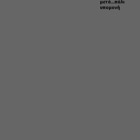
μετά…πάλι
υπομονή