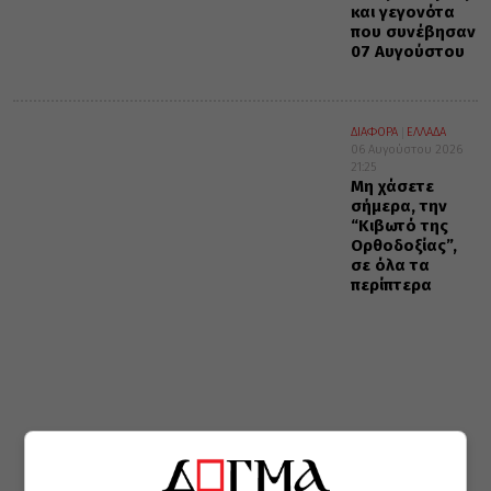
και γεγονότα
που συνέβησαν
07 Αυγούστου
ΔΙΑΦΟΡΑ
ΕΛΛΑΔΑ
06 Αυγούστου 2026
21:25
Μη χάσετε
σήμερα, την
“Κιβωτό της
Ορθοδοξίας”,
σε όλα τα
περίπτερα