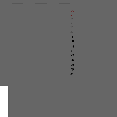
ΕΛΛΑΔΑ
ΜΗΤΡΟΠΟΛΕΙΣ
05
Αυγούστου
2026
20:29
Ιερά
Παράκληση
προς
την
Υπεραγία
Θεοτόκο
στα
Φαβριανά
Μονοφατσίου