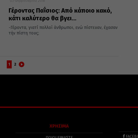
03 Φεβρουαρίου 2018
Γέροντας Παΐσιος: Από κάποιο κακό,
κάτι καλύτερο θα βγει…
-Γέροντα, γιατί πολλοί άνθρωποι, ενώ πίστευαν, έχασαν
τήν πίστη τους;
1
2
ΧΡΗΣΙΜΑ
FACEB
ΠΟΙΟΙ ΕΙΜΑΣΤΕ