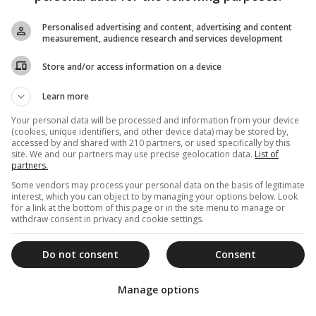
χιλιάδες έγιναν Μουσουλμάνοι… και οι
Personalised advertising and content, advertising and content
Γάλλοι δεν θα βρουν ανάπαυση»
measurement, audience research and services development
«Στη Γαλλία, παρόλο που είναι κράτος προοδευμένο –
δεν είναι υπανάπτυκτο- «τελευταία» ογδόντα χιλιάδες
Store and/or access information on a device
έγιναν Μουσουλμάνοι».
Learn more
Your personal data will be processed and information from your device
(cookies, unique identifiers, and other device data) may be stored by,
30 Ιανουαρίου 2019
accessed by and shared with 210 partners, or used specifically by this
site. We and our partners may use precise geolocation data.
List of
Γέροντας Παΐσιος: Πολλά διατάγματα
partners.
δε θα προλάβουν καν να
Some vendors may process your personal data on the basis of legitimate
δακτυλογραφηθούν
interest, which you can object to by managing your options below. Look
for a link at the bottom of this page or in the site menu to manage or
Έχουν γραφτεί πολλά για τον Άγιο γέροντα Παΐσιο.
withdraw consent in privacy and cookie settings.
Άνθρωποι που τον γνώρισαν και που δεν τον γνώρισαν
έγραψαν για...
Do not consent
Consent
Manage options
03 Δεκεμβρίου 2018