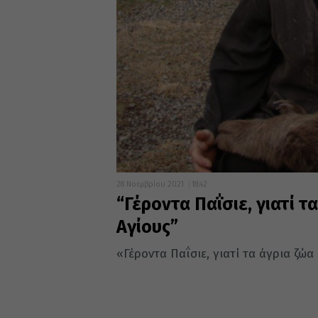
28 Νοεμβρίου 2021
18:42
“Γέροντα Παΐσιε, γιατί τ
Αγίους”
«Γέροντα Παΐσιε, γιατί τα άγρια ζώα