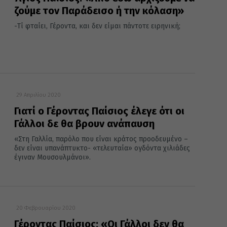
ζούμε τον Παράδεισο ή την κόλαση»
-Τί φταίει, Γέροντα, και δεν είμαι πάντοτε ειρηνική;
29 Απριλίου 2020
Γιατί ο Γέροντας Παίσιος έλεγε ότι οι
Γάλλοι δε θα βρουν ανάπαυση
«Στη Γαλλία, παρόλο που είναι κράτος προοδευμένο –
δεν είναι υπανάπτυκτο- «τελευταία» ογδόντα χιλιάδες
έγιναν Μουσουλμάνοι».
20 Φεβρουαρίου 2020
Γέροντας Παίσιος: «Οι Γάλλοι δεν θα