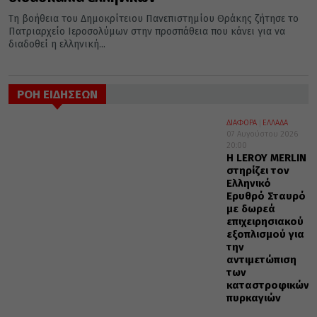
Τη βοήθεια του Δημοκρίτειου Πανεπιστημίου Θράκης ζήτησε το
Πατριαρχείο Ιεροσολύμων στην προσπάθεια που κάνει για να
διαδοθεί η ελληνική...
ΡΟΗ ΕΙΔΗΣΕΩΝ
ΔΙΑΦΟΡΑ
ΕΛΛΑΔΑ
07 Αυγούστου 2026
20:00
Η LEROY MERLIN
στηρίζει τον
Ελληνικό
Ερυθρό Σταυρό
με δωρεά
επιχειρησιακού
εξοπλισμού για
την
αντιμετώπιση
των
καταστροφικών
πυρκαγιών