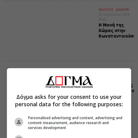
ΔΙΑΛΟΓΟΣ
ΔΙΑΦΟΡΑ
07 Αυγούστου 2026
19:40
Η Μονή της
Χώρας στην
Κωνσταντινούπο
ΔΙΑΦΟΡΑ
ΕΛΛΑΔΑ
07 Αυγούστου 2026
19:25
Η “Κιβωτός της
Ορθοδοξίας” σε
Δόγμα asks for your consent to use your
όλα τα
περίπτερα
personal data for the following purposes:
Personalised advertising and content, advertising and
content measurement, audience research and
services development