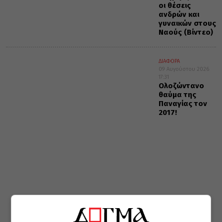
οι θέσεις
ανδρών και
γυναικών στους
Ναούς (Βίντεο)
ΔΙΑΦΟΡΑ
09 Αυγούστου 2026
17:31
Ολοζώντανο
θαύμα της
Παναγίας τον
2017!