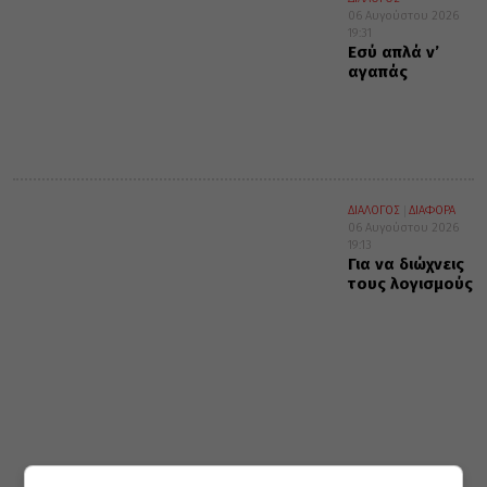
06 Αυγούστου 2026
19:31
Εσύ απλά ν’
αγαπάς
ΔΙΑΛΟΓΟΣ
ΔΙΑΦΟΡΑ
06 Αυγούστου 2026
19:13
Για να διώχνεις
τους λογισμούς