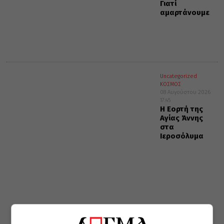
Γιατί
αμαρτάνουμε
Uncategorized
ΚΟΣΜΟΣ
08 Αυγούστου 2026
17:45
Η Εορτή της
Αγίας Άννης
στα
Ιεροσόλυμα