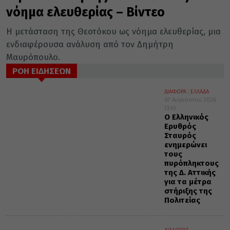
νόημα ελευθερίας – Βίντεο
Η μετάσταση της Θεοτόκου ως νόημα ελευθερίας, μια
ενδιαφέρουσα ανάλυση από τον Δημήτρη
Μαυρόπουλο.
ΡΟΗ ΕΙΔΗΣΕΩΝ
ΔΙΑΦΟΡΑ
ΕΛΛΑΔΑ
07 Αυγούστου 2026
13:45
Ο Ελληνικός
Ερυθρός
Σταυρός
ενημερώνει
τους
πυρόπληκτους
της Δ. Αττικής
για τα μέτρα
στήριξης της
Πολιτείας