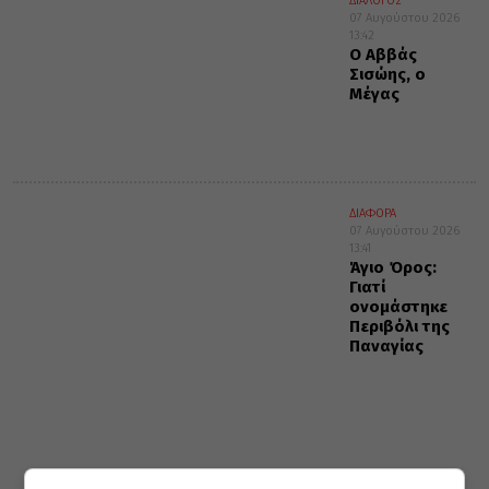
ΔΙΑΛΟΓΟΣ
07 Αυγούστου 2026
13:42
Ο Αββάς
Σισώης, ο
Μέγας
ΔΙΑΦΟΡΑ
07 Αυγούστου 2026
13:41
Άγιο Όρος:
Γιατί
ονομάστηκε
Περιβόλι της
Παναγίας