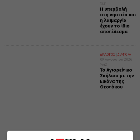
15:21
Η υπερβολή
στη νηστεία και
η λαιμαργία
έχουν το ίδιο
αποτέλεσμα
ΔΙΑΛΟΓΟΣ
ΔΙΑΦΟΡΑ
09 Αυγούστου 2026
14:42
Το Αγιορείτικο
Σπήλαιο με την
Εικόνα της
Θεοτόκου