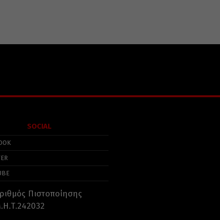
SOCIAL
OOK
TER
UBE
ριθμός Πιστοποίησης
.Η.Τ.242032