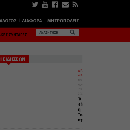
ΙΑΛΟΓΟΣ
ΔΙΑΦΟΡΑ
ΜΗΤΡΟΠΟΛΕΙΣ
ΚΕΣ ΣΥΝΤΑΓΕΣ
Η ΕΙΔΗΣΕΩΝ
ΔΙΑΛΟΓΟΣ
ΔΙΑΦΟΡΑ
08
Αυγούστου
2026
7:32
Τι
είναι
η
“καρδιακή”
προσευχή